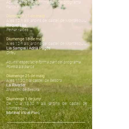
Aquest espectacle forma part del programa
Parcs en concert
Diumenge
11 de maig
A les 12 h als jardins del castell de Montesquiu
Raquel Lúa
Peinar raices
Diumenge 18 de maig
A les 12 h als jardins del castell de Montesquiu
Lia Sampai i Adrià Pagès
Orfeu
Aquest espectacle forma part del programa
Poesia als parcs
Diumenge 25
de maig
A les 11:30 h al castell de Besora
La Riverter
Al castell de Besora
Diumenge 1 de juny
De 10 a 13.30 h als
jardins del castell de
Montesquiu
Matinal Viu el Parc