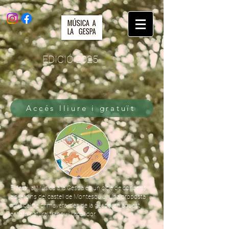
EDICIÓ 2025
Accés lliure i gratuït
El festival Música a la Gespa és un cicle de concerts,
als jardins del castell de Montesquiu. Una proposta
musical de primavera, des de la gespa, en aquest
entorn natural tranquil i acollidor.